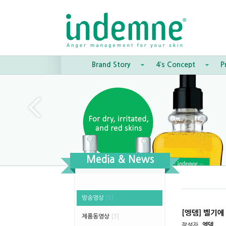
Brand Story
4’s Concept
P
Media & News
방송영상
[5]
[엥뎀] 벨기에
제품동영상
[3]
작성자
엥뎀