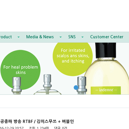
roduct
Media & News
SNS
Customer Center
 공중파 방송 RTBF / 김미스무쓰 + 버블인
16-12-29 20:57
조회
1,234회
댓글
0건