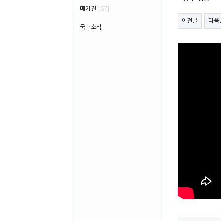
매거진
[67]
이전글
다음
국내소식