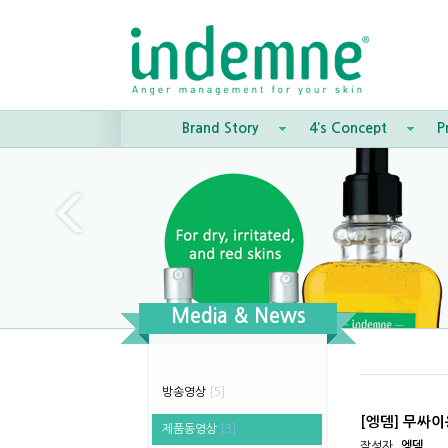
Brand Story
4’s Concept
P
Media & News
방송영상
[5]
[엥뎀] 무싸
제품동영상
[3]
작성자
엥뎀