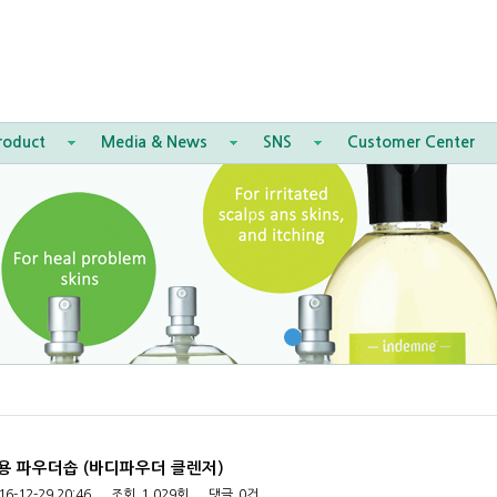
roduct
Media & News
SNS
Customer Center
이용 파우더솝 (바디파우더 클렌저)
16-12-29 20:46
조회
1,029회
댓글
0건