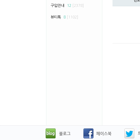
번호
구입안내
12
[2378]
뷰티톡
8
[1102]