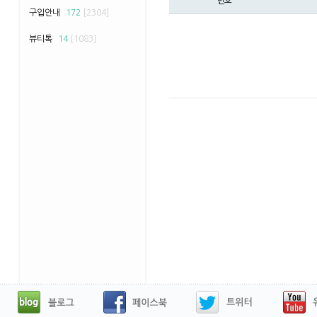
번호
구입안내
172
[2304]
뷰티톡
14
[1083]