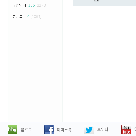
번호
구입안내
206
[2278]
뷰티톡
14
[1083]