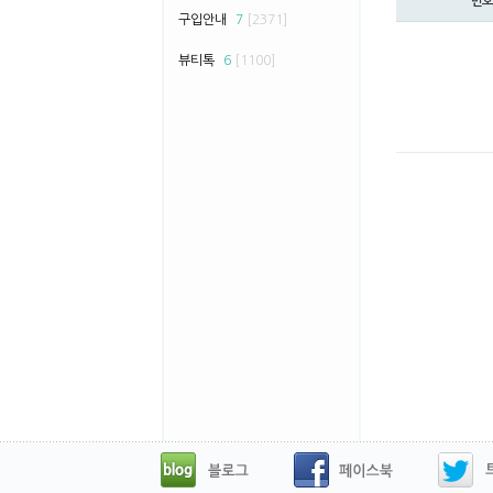
번호
구입안내
7
[2371]
뷰티톡
6
[1100]