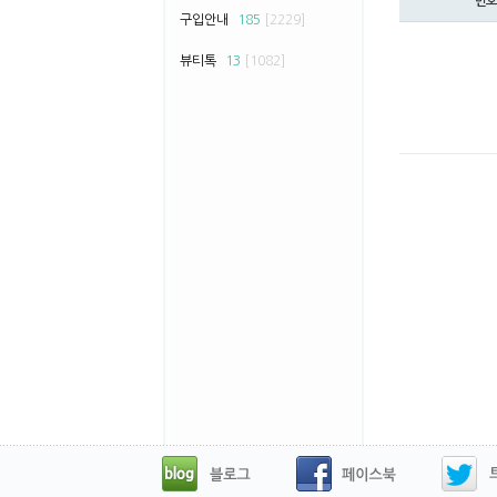
번호
구입안내
185
[2229]
뷰티톡
13
[1082]