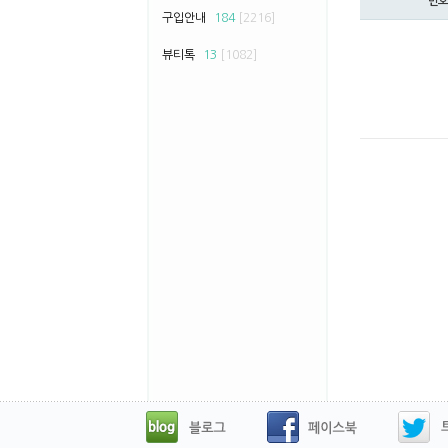
번호
구입안내
184
[2216]
뷰티톡
13
[1082]