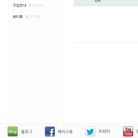
번호
구입안내
9
[2380]
뷰티톡
4
[1104]