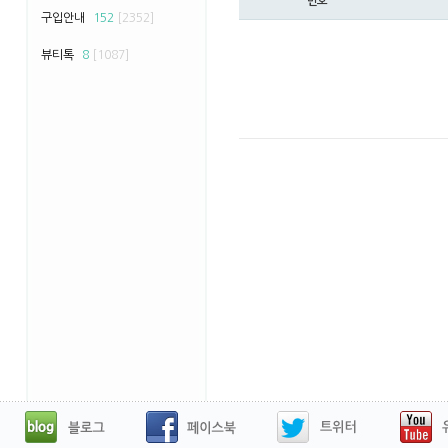
번호
구입안내
152
[2352]
뷰티톡
8
[1087]