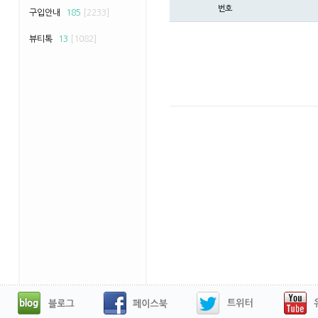
번호
구입안내
185
[2233]
뷰티톡
13
[1082]