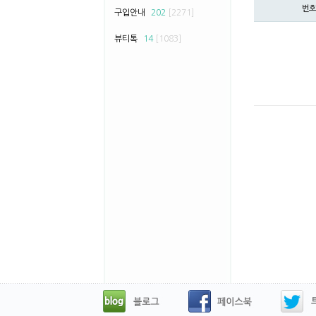
번호
구입안내
202
[2271]
뷰티톡
14
[1083]