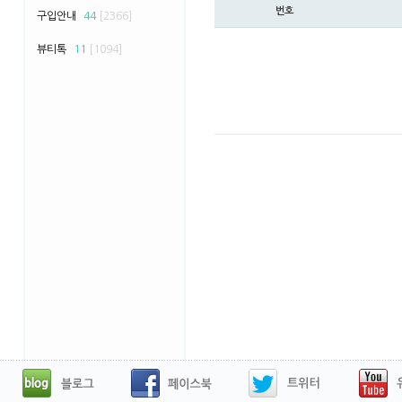
번호
구입안내
44
[2366]
뷰티톡
11
[1094]