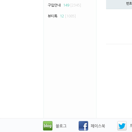
번호
구입안내
149
[2345]
뷰티톡
12
[1085]