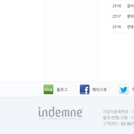
2318
감
2317
문
2316
안