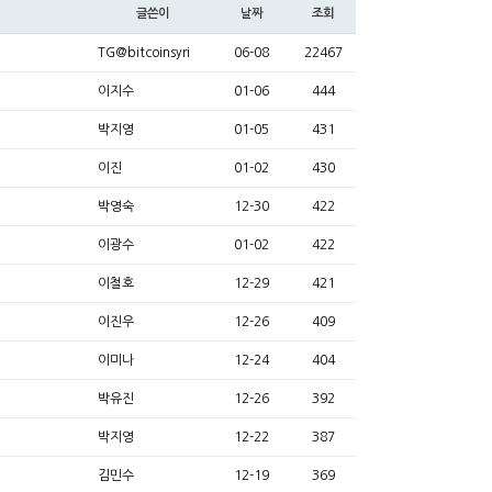
글쓴이
날짜
조회
TG@bitcoinsyri
06-08
22467
이지수
01-06
444
박지영
01-05
431
이진
01-02
430
박영숙
12-30
422
이광수
01-02
422
이철호
12-29
421
이진우
12-26
409
이미나
12-24
404
박유진
12-26
392
박지영
12-22
387
김민수
12-19
369