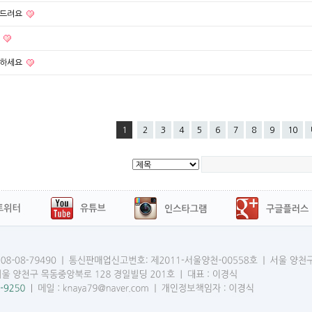
사드려요
의
녕하세요
1
2
3
4
5
6
7
8
9
10