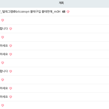
제목
V_텔레그램@bitcoinsyri 블테구입 블테판매_m0H
48
문
사합니다
담
녕하세요
녕하세요
담
사합니다
의
녕하세요
녕하세요
담