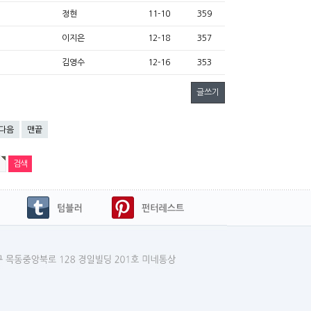
정현
11-10
359
이지은
12-18
357
김영수
12-16
353
글쓰기
다음
맨끝