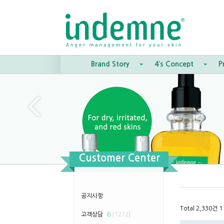
Brand Story
4’s Concept
P
Customer Center
공지사항
Total 2,330건
1
고객상담
6
[1272]