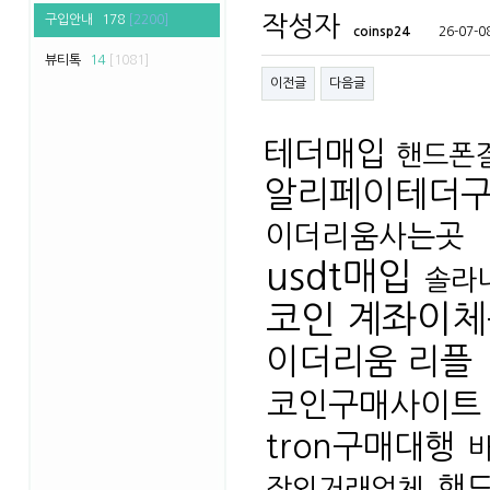
작성자
구입안내
178
[2200]
coinsp24
26-07-0
뷰티톡
14
[1081]
이전글
다음글
테더매입
핸드폰
알리페이테더
이더리움사는곳
usdt매입
솔라나
코인 계좌이
이더리움 리플
코인구매사이트
tron구매대행
핸
장외거래업체