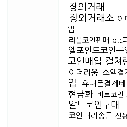
장외거래
장외거래소
이
입
리플코인판매
bt
엘포인트코인구
코인매입
컬쳐
이더리움
소액결
입
휴대폰결제테
현금화
비트코인
알트코인구매
코인대리송금
신