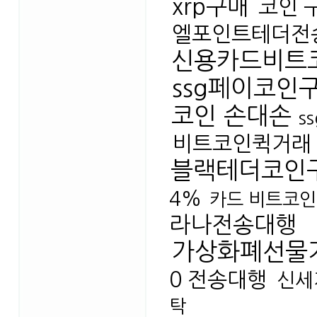
xrp구매
코인 
엘포인트테더전
신용카드비트
ssg페이코인
코인 손대손
s
비트코인퀵거래
블랙테더코인
4%
카드 비트코
라나전송대행
가상화폐선물
0 전송대행
신세
탁