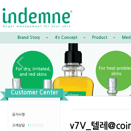
Brand Story
4’s Concept
Product
Med
Customer Center
공지사항
v7V_텔레@co
고객상담
11
[1252]