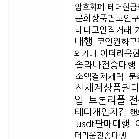
암호화폐
테더현금
문화상품권코인
테더코인직거래
대행
코인원화구
이더리움
외거래
솔라나전송대행
소액결제세탁
문
신세계상품권
입
트론리플 
테더개인지갑
핸
usdt판매대행
더리움전송대행