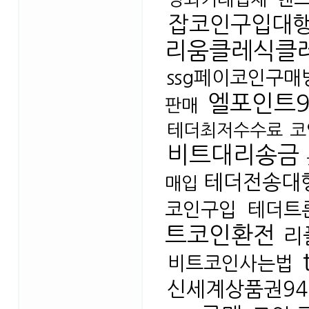
잡코인구입대
리움클레식클
ssg페이코인구매
엘포인트
판매
테더최저수수료
코
비트대리송금
테더전송대
매입
코인구입
테더트
트코인환전
리
비트코인사는법
신세계상품권9