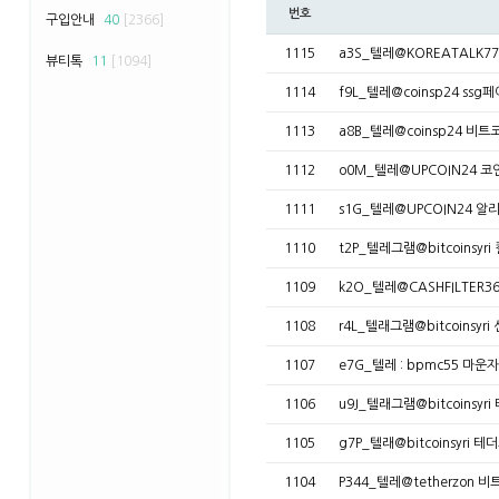
번호
구입안내
40
[2366]
1115
a3S_텔레@KOREATALK
뷰티톡
11
[1094]
1114
f9L_텔레@coinsp24 ss
1113
a8B_텔레@coinsp24 비트
1112
o0M_텔레@UPCOIN24 
1111
s1G_텔레@UPCOIN24
1110
t2P_텔레그램@bitcoins
1109
k2O_텔레@CASHFILTER
1108
r4L_텔래그램@bitcoinsy
1107
e7G_텔레 : bpmc55 
1106
u9J_텔래그램@bitcoinsy
1105
g7P_텔래@bitcoinsyri 
1104
P344_텔레@tetherzo