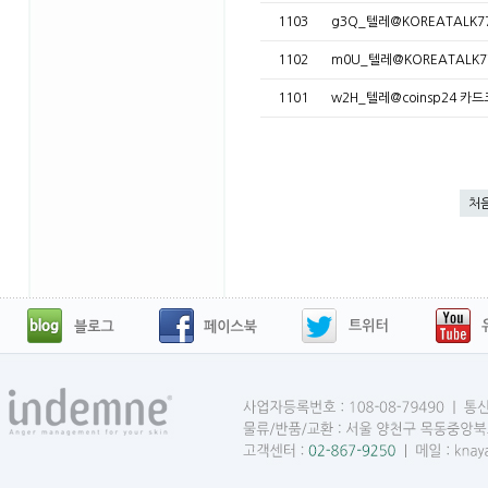
1103
g3Q_텔레@KOREATALK
1102
m0U_텔레@KOREATALK
1101
w2H_텔레@coinsp24 
처