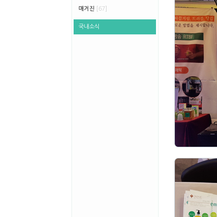
매거진
[67]
국내소식