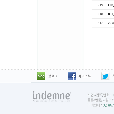
1219
r1
1218
u1
1217
z2