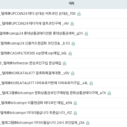
제목
B_텔레@UPCOIN24 테더 손대손 비트코인 손대손_f0X
C_텔레@UPCOIN24 테더거래 알트코인구매 _i4V
I_텔레@coinsp24 롯데상품권테더전환 롯데상품권세탁_g3Y
V_텔레@coinsp24 신용카드현금화 코인전송 _b1O
_텔레@CASHFILTER365 xrp판매 xrp매입_k6L
33_텔레@tetherzon 문상코인구입 문상매입
V_텔레@KOREATALK77 암호화폐결제대행 _v8V
E_텔레@KOREATALK77 다바오포커판매 다바오포커구입 _x4L
N_텔래그램@bitcoinsyri 문화상품권코인구매방법 문화상품권테더구매_a7X
I_텔래@bitcoinsyri 리플현금화 테더코인 매입_a5N
B_텔레@bitcoinsyri 이더리움삽니다 트론삽니다_r5Z
V_텔레그램@bitcoinsyri 이더리움삽니다 24시 코인업체_j3A