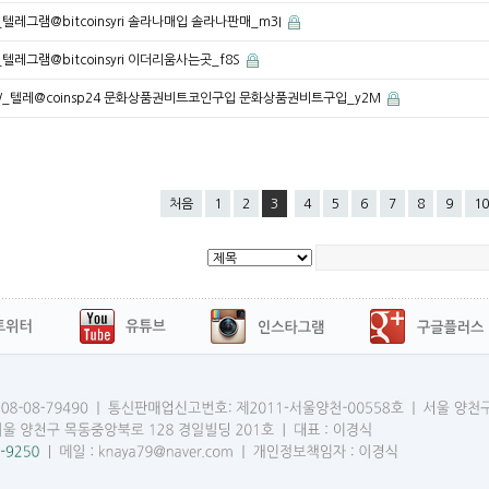
R_텔레그램@bitcoinsyri 솔라나매입 솔라나판매_m3I
J_텔레그램@bitcoinsyri 이더리움사는곳_f8S
W_텔레@coinsp24 문화상품권비트코인구입 문화상품권비트구입_y2M
처음
1
2
3
4
5
6
7
8
9
10