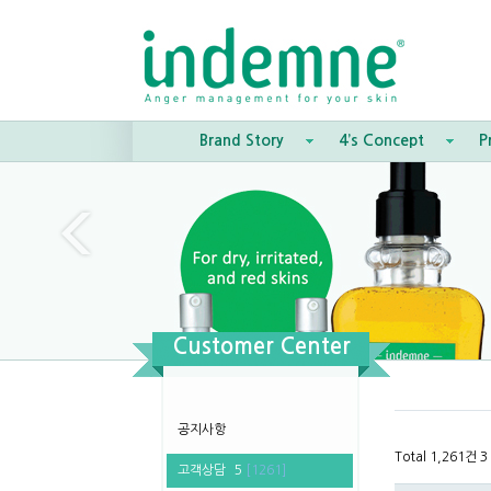
Brand Story
4’s Concept
P
Customer Center
공지사항
Total 1,261건
3
고객상담
5
[1261]