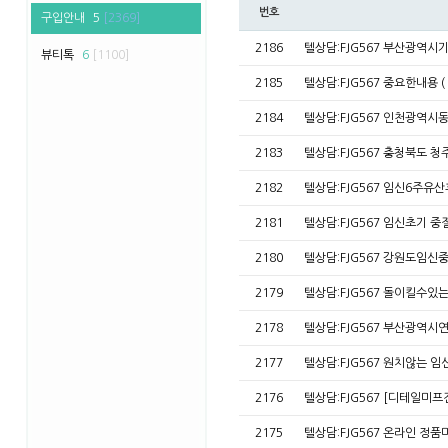
번호
구입안내
5
[2369]
2186
텔상담:FJG567 부산광
뷰티톡
6
[1100]
2185
텔상담:FJG567 중요한내용 
2184
텔상담:FJG567 인천광역
2183
텔상담:FJG567 충청북도 
2182
텔상담:FJG567 임신6주
2181
텔상담:FJG567 임신초기 
2180
텔상담:FJG567 강원도임
2179
텔상담:FJG567 돌이킬수있
2178
텔상담:FJG567 부산광역
2177
텔상담:FJG567 원치않는 
2176
텔상담:FJG567 [디테일미
2175
텔상담:FJG567 온라인 정품