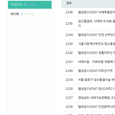
번호
구입안내
9
[2369]
2246
텔상담:FJG567 낙태후몸
뷰티톡
6
[1100]
임신중절약, 낙태약 드셔본
2245
기
2244
텔상담:FJG567 인천 산
2243
시흥시청역산부인과 임신중절
2242
텔상담:FJG567 정품미프진
2241
낙태수술.. 의료보험 적용
2240
텔상담:FJG567 미프진가격
2239
서울 종로구 임신중절수술 약
2238
텔상담:FJG567 임신20주
2237
경상남도 낙태가능한병원 고
2236
텔상담:FJG567 인천광역